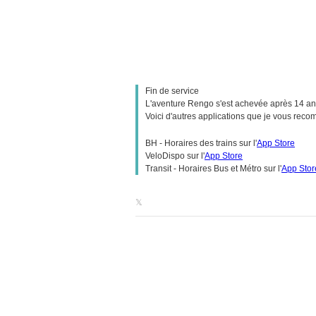
Fin de service
L'aventure Rengo s'est achevée après 14 ans d
Voici d'autres applications que je vous reco
BH - Horaires des trains
sur l'
App Store
VeloDispo
sur l'
App Store
Transit - Horaires Bus et Métro
sur l'
App Stor
𝕏