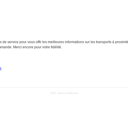
e service pour vous offir les meilleures informations sur les transports à proximit
mmande. Merci encore pour votre fidélité.
e
2024 -
Benoit Deldicque